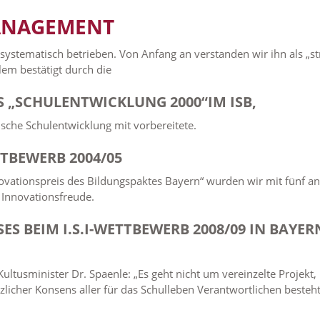
MANAGEMENT
systematisch betrieben. Von Anfang an verstanden wir ihn als „s
em bestätigt durch die
S „SCHULENTWICKLUNG 2000“IM ISB,
ische Schulentwicklung mit vorbereitete.
TTBEWERB 2004/05
vationspreis des Bildungspaktes Bayern“ wurden wir mit fünf an
d Innovationsfreude.
SES BEIM I.S.I-WETTBEWERB 2008/09 IN BAYE
Kultusminister Dr. Spaenle: „Es geht nicht um vereinzelte Projekt
licher Konsens aller für das Schulleben Verantwortlichen besteht,