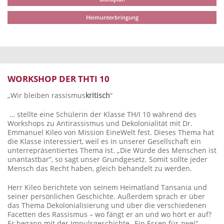
Heimunterbringung
WORKSHOP DER THTI 10
„Wir bleiben rassismus
kritisch
“
… stellte eine Schülerin der Klasse TH/I 10 während des
Workshops zu Antirassismus und Dekolonialität mit Dr.
Emmanuel Kileo von Mission EineWelt fest. Dieses Thema hat
die Klasse interessiert, weil es in unserer Gesellschaft ein
unterrepräsentiertes Thema ist. „Die Würde des Menschen ist
unantastbar“, so sagt unser Grundgesetz. Somit sollte jeder
Mensch das Recht haben, gleich behandelt zu werden.
Herr Kileo berichtete von seinem Heimatland Tansania und
seiner persönlichen Geschichte. Außerdem sprach er über
das Thema Dekolonialisierung und über die verschiedenen
Facetten des Rassismus – wo fängt er an und wo hört er auf?
Er begann mit der Impulsgeschichte „Ein Essen für zwei“,