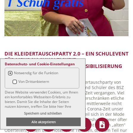
DIE KLEIDERTAUSCHPARTY 2.0 – EIN SCHULEVENT
FÜR MEHR NACHHALTIGKEIT,
Datenschutz- und Cookie-Einstellungen
UMWELTBEWUSSTSEIN UND SENSIBILISIERUNG
FÜR FAIREN HANDEL
Notwendig für die Funktion
Von Drittanbietern
Nachdem im Januar 2020 die erste Kleidertauschparty von
einer Textilklasse für die Schülerinnen und Schüler des BSZ
Diese Website verwendet Cookies, um Ihnen
Alfons Goppel organisiert wurde, ist viel Zeit vergangen. Viel
ein komfortables Webseiten-Erlebnis zu
Zeit, in der sich in den heimischen Kleiderschränken etliche
bieten. Damit Sie die Inhalte der Seiten
Klamotten angesammelt haben, die man mittlerweile nicht
nutzen können, treffen Sie bitte hier Ihre
mehr trägt. Vielleicht, weil sich durch die Corona-Zeit unser
Auswahl. Einige der eingesetzten Cookies
Speichern und schließen
Stil geändert hat. Vielleicht aber auch, weil sich in der Mode
sind für die Funktionalität der Webseite
ständig neue Trends entwickeln und wir deshalb immer öfter
zwingend erforderlich, andere helfen mittels
Alle akzeptieren
neue Bekleidung kaufen. Aber was geschieht mit den „alten“
anonymisierter statistischer Daten dabei,
Oberteilen, Jacken oder Hosen? Die Textilien, die zum Teil nur
unser Angebot zu optimieren oder