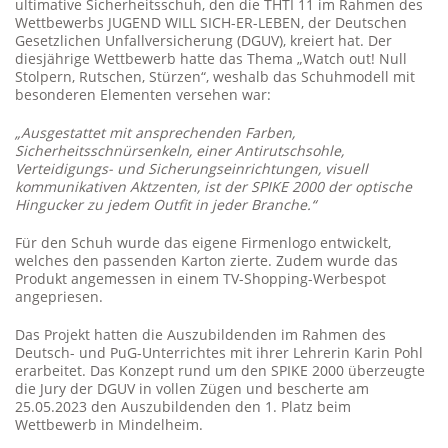
ultimative Sicherheitsschuh, den die THTI 11 im Rahmen des
Wettbewerbs JUGEND WILL SICH-ER-LEBEN, der Deutschen
Gesetzlichen Unfallversicherung (DGUV), kreiert hat. Der
diesjährige Wettbewerb hatte das Thema „Watch out! Null
Stolpern, Rutschen, Stürzen“, weshalb das Schuhmodell mit
besonderen Elementen versehen war:
„Ausgestattet mit ansprechenden Farben,
Sicherheitsschnürsenkeln, einer Antirutschsohle,
Verteidigungs- und Sicherungseinrichtungen, visuell
kommunikativen Aktzenten, ist der SPIKE 2000 der optische
Hingucker zu jedem Outfit in jeder Branche.“
Für den Schuh wurde das eigene Firmenlogo entwickelt,
welches den passenden Karton zierte. Zudem wurde das
Produkt angemessen in einem TV-Shopping-Werbespot
angepriesen.
Das Projekt hatten die Auszubildenden im Rahmen des
Deutsch- und PuG-Unterrichtes mit ihrer Lehrerin Karin Pohl
erarbeitet. Das Konzept rund um den SPIKE 2000 überzeugte
die Jury der DGUV in vollen Zügen und bescherte am
25.05.2023 den Auszubildenden den 1. Platz beim
Wettbewerb in Mindelheim.