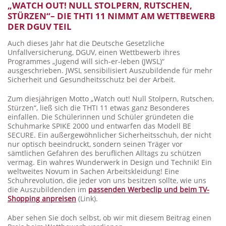
„WATCH OUT! NULL STOLPERN, RUTSCHEN,
STÜRZEN“– DIE THTI 11 NIMMT AM WETTBEWERB
DER DGUV TEIL
Auch dieses Jahr hat die Deutsche Gesetzliche
Unfallversicherung, DGUV, einen Wettbewerb ihres
Programmes „Jugend will sich-er-leben (JWSL)“
ausgeschrieben. JWSL sensibilisiert Auszubildende für mehr
Sicherheit und Gesundheitsschutz bei der Arbeit.
Zum diesjährigen Motto „Watch out! Null Stolpern, Rutschen,
Stürzen“, ließ sich die THTI 11 etwas ganz Besonderes
einfallen. Die Schülerinnen und Schüler gründeten die
Schuhmarke SPIKE 2000 und entwarfen das Modell BE
SECURE. Ein außergewöhnlicher Sicherheitsschuh, der nicht
nur optisch beeindruckt, sondern seinen Träger vor
sämtlichen Gefahren des beruflichen Alltags zu schützen
vermag. Ein wahres Wunderwerk in Design und Technik! Ein
weltweites Novum in Sachen Arbeitskleidung! Eine
Schuhrevolution, die jeder von uns besitzen sollte, wie uns
die Auszubildenden im
passenden Werbeclip und beim TV-
Shopping anpreisen
(Link).
Aber sehen Sie doch selbst, ob wir mit diesem Beitrag einen